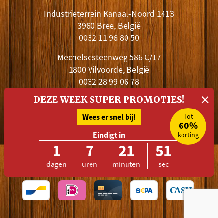
Industrieterrein Kanaal-Noord 1413
3960 Bree, België
0032 11 96 80 50
Mechelsesteenweg 586 C/17
1800 Vilvoorde, België
0032 28 99 06 78
×
Stuur een e-mail
DEZE WEEK SUPER PROMOTIES!
Wees er snel bij!
Tot
Volg Belat en blijf op de hoogte
60%
Eindigt in
korting
1
7
21
51
dagen
uren
minuten
sec
Betalen kan met