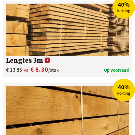
40%
korting
Lengtes 3m
€ 8.30
€ 13.85
va.
/stuk
Op voorraad
40%
korting