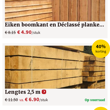
Eiken boomkant en Déclassé planken
€ 4.90
€ 8.15
/stuk
40%
korting
Lengtes 2,5 m
€ 6.90
€ 11.50
va.
/stuk
Op voorraad