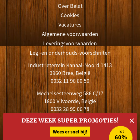
Over Belat
Cookies
Vacatures
Algemene voorwaarden
Leveringsvoorwaarden
Leg -en onderhouds-voorschriften
Industrieterrein Kanaal-Noord 1413
3960 Bree, België
0032 11 96 80 50
Mechelsesteenweg 586 C/17
1800 Vilvoorde, België
0032 28 99 06 78
×
Stuur een e-mail
DEZE WEEK SUPER PROMOTIES!
Wees er snel bij!
Tot
Volg Belat en blijf op de hoogte
60%