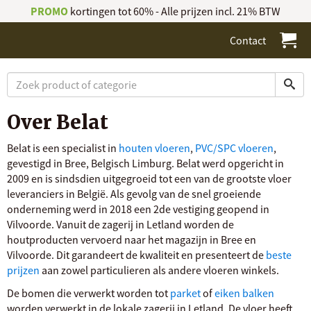
PROMO
kortingen tot 60% - Alle prijzen incl. 21% BTW
Contact
Over Belat
Belat is een specialist in
houten vloeren
,
PVC/SPC vloeren
,
gevestigd in Bree, Belgisch Limburg. Belat werd opgericht in
2009 en is sindsdien uitgegroeid tot een van de grootste vloer
leveranciers in België. Als gevolg van de snel groeiende
onderneming werd in 2018 een 2de vestiging geopend in
Vilvoorde. Vanuit de zagerij in Letland worden de
houtproducten vervoerd naar het magazijn in Bree en
Vilvoorde. Dit garandeert de kwaliteit en presenteert de
beste
prijzen
aan zowel particulieren als andere vloeren winkels.
De bomen die verwerkt worden tot
parket
of
eiken balken
worden verwerkt in de lokale zagerij in Letland. De vloer heeft