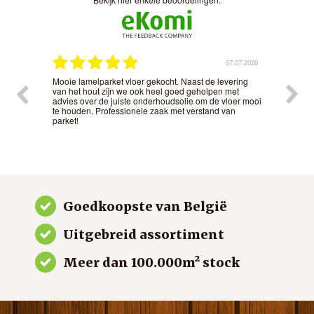
.2026
07.07.2026
ng
In de showroom perfect geadviseerd over de
Park
legmogelijkheden van ons nieuwe parket. Gekozen
Bela
 mooi
voor een traditionele visgraatvloer mét een mooie
hout
sluitbies langs de randen. Het is puur maatwerk
en w
geworden, heel erg tevreden.
Goedkoopste van België
Uitgebreid assortiment
Meer dan 100.000m² stock