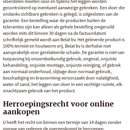
vloerdelen moeten vóór en tijdens het leggen worden
gecontroleerd op eventueel aanwezige gebreken. Een vloer die
ondanks zichtbare gebreken is gelegd, is uitgesloten van de
garantie. Een bestelling waar de producten buiten de
toleranties zijn kan alleen als gehele bestelling omgeruild
worden mits dit binnen 30 dagen na de factuurdatum
schriftelijk gemeld wordt aan Belat bv. Het geleverde product is
100% termiet en houtworm vrij. Belat bv is derhalve niet
aansprakelijk voor gerelateerde schade. De garantie is niet van
toepassing bij onoordeelkundig gebruik, ongeval, onjuiste
behandeling, onjuiste montage, onjuiste reiniging, of gebrek
aan normaal onderhoud, slijtage door normaal gebruik,
beschadiging en krasvorming veroorzaakt door nalatigheid,
water of zand, het leggen van vloer in een vochtige ruimte, elk
onachtzaam gebruik van het product.
Herroepingsrecht voor online
aankopen
U heeft het recht om binnen een termijn van 14 dagen zonder
opgave van redenen de overeenkomst te herroepen.