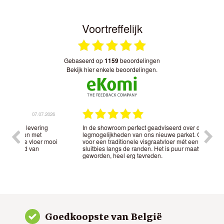
Voortreffelijk
gebaseerd op
1159
beoordelingen
bekijk hier enkele beoordelingen.
.2026
07.07.2026
ng
In de showroom perfect geadviseerd over de
Park
legmogelijkheden van ons nieuwe parket. Gekozen
Bela
 mooi
voor een traditionele visgraatvloer mét een mooie
hout
sluitbies langs de randen. Het is puur maatwerk
en w
geworden, heel erg tevreden.
Goedkoopste van België